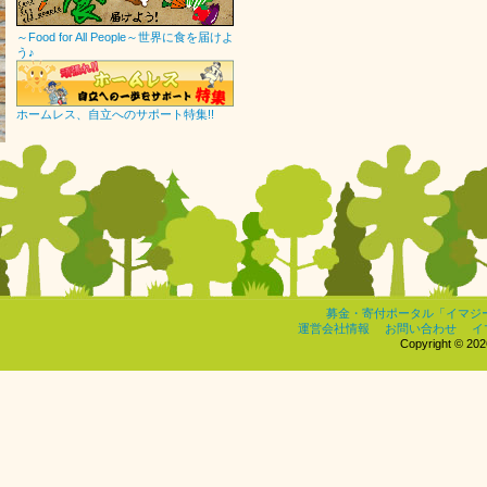
～Food for All People～世界に食を届けよ
う♪
ホームレス、自立へのサポート特集!!
募金・寄付ポータル「イマジ
運営会社情報
お問い合わせ
イ
Copyright © 2026