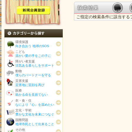
ご指定の検索条件に該当する
カテゴリから探す
環境保護
向き合おう 地球のSOS
こども
温かい愛の手をこの子に
障がい者支援
活気ある暮らしをサポート
動物
僕らのパートナーを守る
災害支援
災害地に笑顔を再び
医療
助かる命を見捨てない
衣・食・住
なにより『心』を温めたい
文化・学術
豊かな文化を未来につなぐ
国際問題
地球市民として出来ること
その他