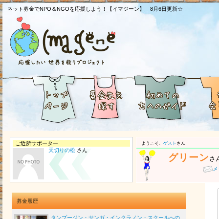
ネット募金でNPO＆NGOを応援しよう！【イマジーン】 8月6日更新☆
ご近所サポーター
ようこそ、
ゲスト
さん
天切りの松
さん
グリーン
さ
メ
募金履歴
タンプージン・サンガ・インクラノン・スクールへの