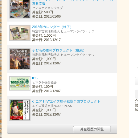
遊具支援
センスケアオンウェブ
募金額: 500円
募金日: 2013/01/06
2013年カレンダー（終了）
特定非営利活動法人 ヒューマンライツ・ナウ
募金額: 1,000円
募金日: 2012/12/17
子どもの権利プロジェクト（継続）
特定非営利活動法人 ヒューマンライツ・ナウ
募金額: 1,000円
募金日: 2012/12/07
IHC
ヒマラヤ保全協会
募金額: 100円
募金日: 2012/12/07
ケニア HIV/エイズ母子感染予防プロジェクト
エイズ孤児支援NGO・PLAS
ht
募金額: 1,000円
募金日: 2012/12/07
募金履歴の閲覧