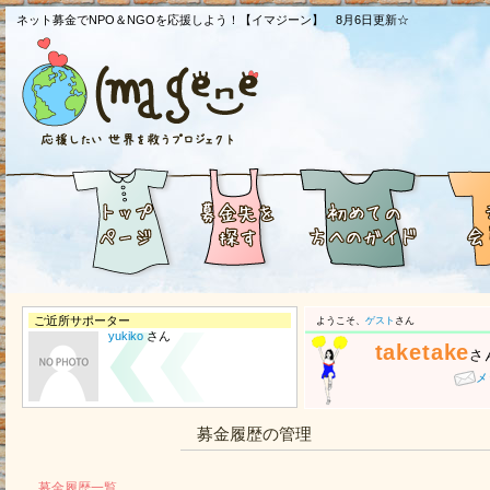
ネット募金でNPO＆NGOを応援しよう！【イマジーン】 8月6日更新☆
ご近所サポーター
ようこそ、
ゲスト
さん
yukiko
さん
taketake
さ
メ
募金履歴の管理
募金履歴一覧