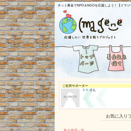
ネット募金でNPO＆NGOを応援しよう！【イマジ
ご近所サポーター
ＡＨ
さん
お気に入り
募金履歴一覧