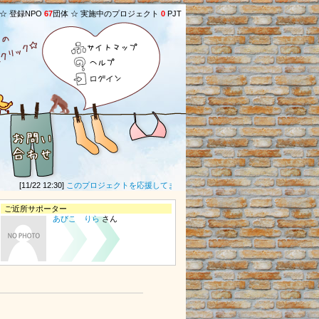
 ☆ 登録NPO
67
団体 ☆ 実施中のプロジェクト
0
PJT
サイトマップ
ヘルプ
ログイン
[11/22 12:30]
このプロジェクトを応援してます！！！
(
グリーン
さん) ★
[01/06 23:4
ご近所サポーター
あびこ りら
さん