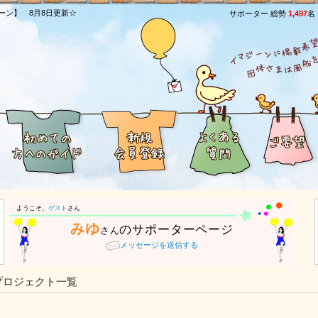
ーン】 8月8日更新☆
サポーター 総勢
1,497
名
ようこそ、
ゲスト
さん
みゆ
のサポーターページ
さん
メッセージを送信する
プロジェクト一覧